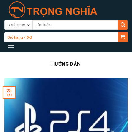
Skip
to
content
Tìm
kiếm:
Giỏ hàng /
0
₫
HƯỚNG DẪN
25
Th8