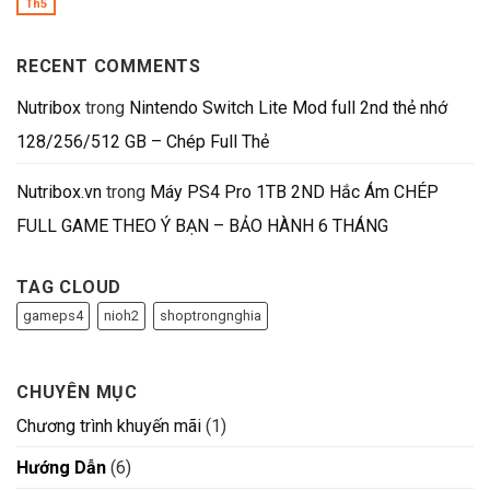
Th5
RECENT COMMENTS
Nutribox
trong
Nintendo Switch Lite Mod full 2nd thẻ nhớ
128/256/512 GB – Chép Full Thẻ
Nutribox.vn
trong
Máy PS4 Pro 1TB 2ND Hắc Ám CHÉP
FULL GAME THEO Ý BẠN – BẢO HÀNH 6 THÁNG
TAG CLOUD
gameps4
nioh2
shoptrongnghia
CHUYÊN MỤC
Chương trình khuyến mãi
(1)
Hướng Dẫn
(6)