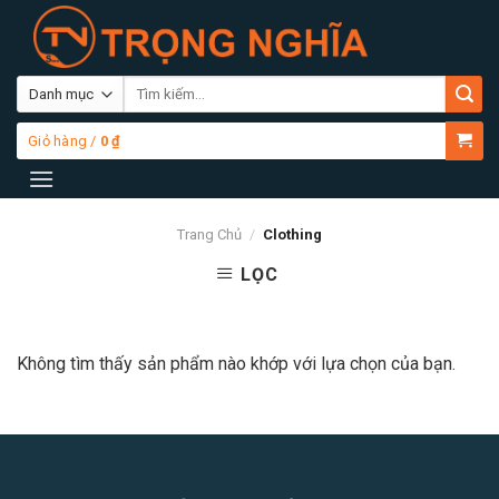
Skip
to
content
Tìm
kiếm:
Giỏ hàng /
0
₫
Trang Chủ
/
Clothing
LỌC
Không tìm thấy sản phẩm nào khớp với lựa chọn của bạn.