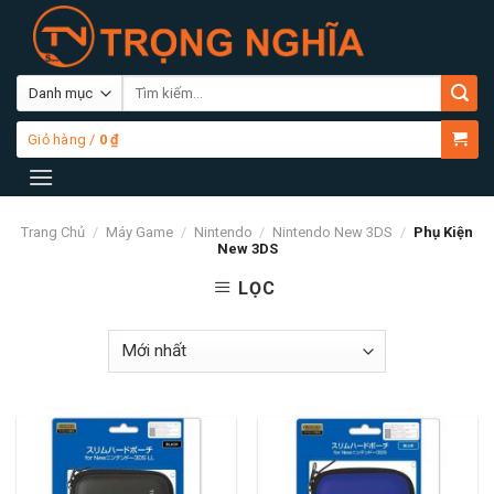
Skip
to
content
Tìm
kiếm:
Giỏ hàng /
0
₫
Trang Chủ
/
Máy Game
/
Nintendo
/
Nintendo New 3DS
/
Phụ Kiện
New 3DS
LỌC