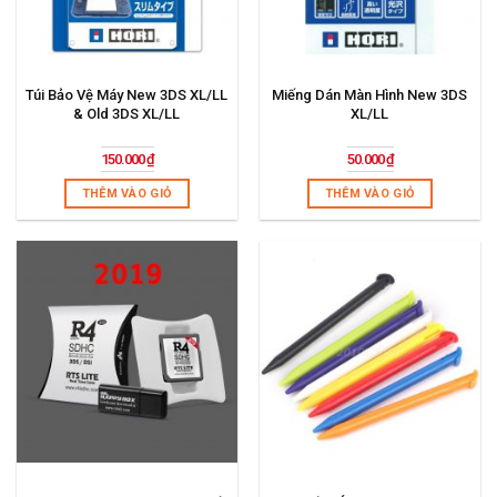
Túi Bảo Vệ Máy New 3DS XL/LL
Miếng Dán Màn Hình New 3DS
& Old 3DS XL/LL
XL/LL
150.000
₫
50.000
₫
THÊM VÀO GIỎ
THÊM VÀO GIỎ