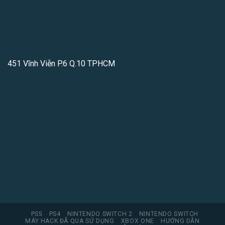
451 Vĩnh Viễn P.6 Q.10 TPHCM
PS5
PS4
NINTENDO SWITCH 2
NINTENDO SWITCH
MÁY HACK ĐÃ QUA SỬ DỤNG
XBOX ONE
HƯỚNG DẪN