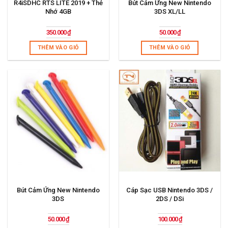
R4iSDHC RTS LITE 2019 + Thẻ
Bút Cảm Ứng New Nintendo
Nhớ 4GB
3DS XL/LL
350.000
₫
50.000
₫
THÊM VÀO GIỎ
THÊM VÀO GIỎ
Bút Cảm Ứng New Nintendo
Cáp Sạc USB Nintendo 3DS /
3DS
2DS / DSi
50.000
₫
100.000
₫