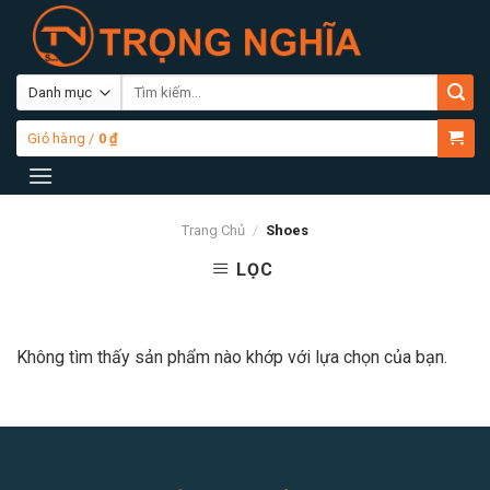
Skip
to
content
Tìm
kiếm:
Giỏ hàng /
0
₫
Trang Chủ
/
Shoes
LỌC
Không tìm thấy sản phẩm nào khớp với lựa chọn của bạn.