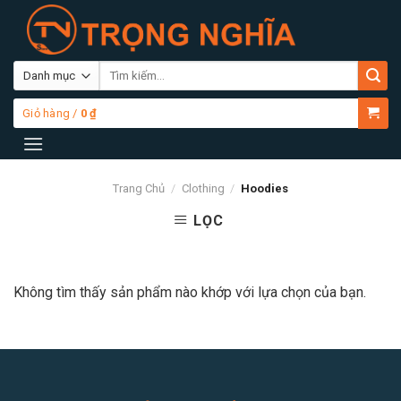
Skip
to
content
Tìm
kiếm:
Giỏ hàng /
0
₫
Trang Chủ
/
Clothing
/
Hoodies
LỌC
Không tìm thấy sản phẩm nào khớp với lựa chọn của bạn.