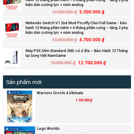
kiện dán cường lực + núm analog
13.000.000
₫
5.300.000
₫
Nintendo Switch V1 2nd Mod Picofly Chơi Full Game - bảo
hành 12 tháng phần mềm + 6 tháng phần cứng – tặng 2 phụ
kiện dán cường lực + núm analog
13.000.000
₫
4.700.000
₫
Máy PS5 Slim Standard 2ND có ổ đĩa – Bảo Hành 12 Tháng
tại Sony Việt NamGame
15.000.000
₫
12.700.000
₫
Sản phẩm mới
Warriors Orochi 4 Ultimate
1.100.000
₫
Lego Worlds