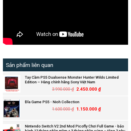
Sản phẩm liên quan
Tay Cầm PS5 Dualsense Monster Hunter Wilds Limited
Edition – Hàng chính hãng Sony Việt Nam
3.990.000
₫
2.450.000
₫
Đĩa Game PS5 - Nioh Collection
1.600.000
₫
1.150.000
₫
Nintendo Switch V2 2nd Mod Picofly Chơi Full Game - bảo
hành 12 tháng phần mềm + 3 tháng phần cứng – tặng 2 phụ