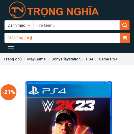
Skip
to
content
Tìm
kiếm:
Giỏ hàng /
0
₫
Trang chủ
/
Máy Game
/
Sony Playstation
/
PS4
/
Game PS4
-21%