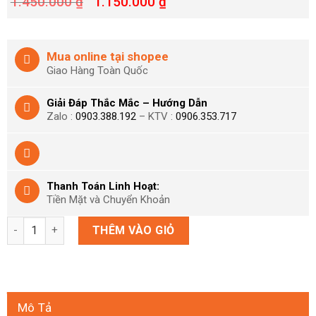
1.450.000
₫
1.150.000
₫
Mua online tại shopee
Giao Hàng Toàn Quốc
Giải Đáp Thắc Mắc – Hướng Dẫn
Zalo :
0903.388.192
– KTV :
0906.353.717
Thanh Toán Linh Hoạt:
Tiền Mặt và Chuyển Khoản
Đĩa PS4 - WWE 2K23 số lượng
THÊM VÀO GIỎ
Mô Tả