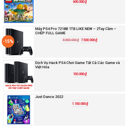
600.000
₫
Máy PS4 Pro 7218B 1TB LIKE NEW – 2Tay Cầm –
CHÉP FULL GAME
8.800.000
₫
7.500.000
₫
-15%
Dịch Vụ Hack PS4 Chơi Game Tất Cả Các Game và
Việt Hóa
150.000
₫
Just Dance 2022
1.100.000
₫