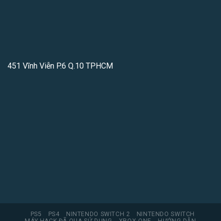
451 Vĩnh Viễn P.6 Q.10 TPHCM
PS5
PS4
NINTENDO SWITCH 2
NINTENDO SWITCH
MÁY HACK ĐÃ QUA SỬ DỤNG
XBOX ONE
HƯỚNG DẪN