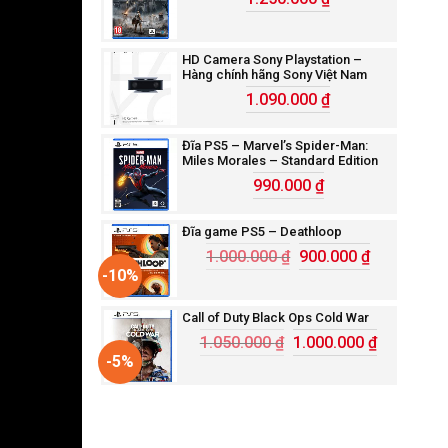
HD Camera Sony Playstation –
Hàng chính hãng Sony Việt Nam
1.090.000
₫
Đĩa PS5 – Marvel’s Spider-Man:
Miles Morales – Standard Edition
990.000
₫
Đĩa game PS5 – Deathloop
1.000.000
₫
900.000
₫
-10%
Call of Duty Black Ops Cold War
1.050.000
₫
1.000.000
₫
-5%