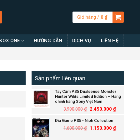
Giỏ hàng /
0
₫
BOX ONE
HƯỚNG DẪN
DỊCH VỤ
LIÊN HỆ
Sản phẩm liên quan
Tay Cầm PS5 Dualsense Monster
Hunter Wilds Limited Edition – Hàng
chính hãng Sony Việt Nam
3.990.000
₫
2.450.000
₫
Đĩa Game PS5 - Nioh Collection
1.600.000
₫
1.150.000
₫