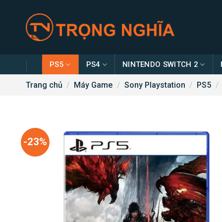
Skip
to
content
PS5
PS4
NINTENDO SWITCH 2
Trang chủ
/
Máy Game
/
Sony Playstation
/
PS5
/
-23%