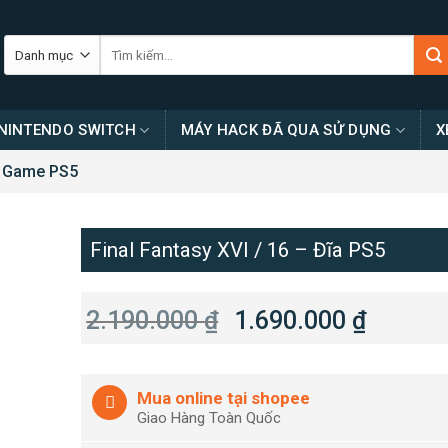
Tìm
kiếm:
NINTENDO SWITCH
MÁY HACK ĐÃ QUA SỬ DỤNG
X
Game PS5
Final Fantasy XVI / 16 – Đĩa PS5
2.190.000
₫
1.690.000
₫
Mua online tại shopee
Giao Hàng Toàn Quốc