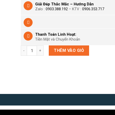
Giải Đáp Thắc Mắc – Hướng Dẫn
Zalo :
0903.388.192
– KTV :
0906.353.717
Thanh Toán Linh Hoạt:
Tiền Mặt và Chuyển Khoản
Final Fantasy XVI / 16 - Đĩa PS5 số lượng
THÊM VÀO GIỎ