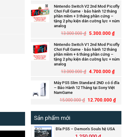
Nintendo Switch V2 2nd Mod Picofly
Chơi Full Game - bảo hành 12 tháng
phần mềm + 3 tháng phần cứng –
tặng 2 phụ kiện dán cường lực + núm
analog
13.000.000
₫
5.300.000
₫
Nintendo Switch V1 2nd Mod Picofly
Chơi Full Game - bảo hành 12 tháng
phần mềm + 6 tháng phần cứng –
tặng 2 phụ kiện dán cường lực + núm
analog
13.000.000
₫
4.700.000
₫
Máy PS5 Slim Standard 2ND có ổ đĩa
– Bảo Hành 12 Tháng tại Sony Việt
NamGame
15.000.000
₫
12.700.000
₫
Sản phẩm mới
Đĩa PS5 – Demon’s Souls hệ USA
1.250.000
₫