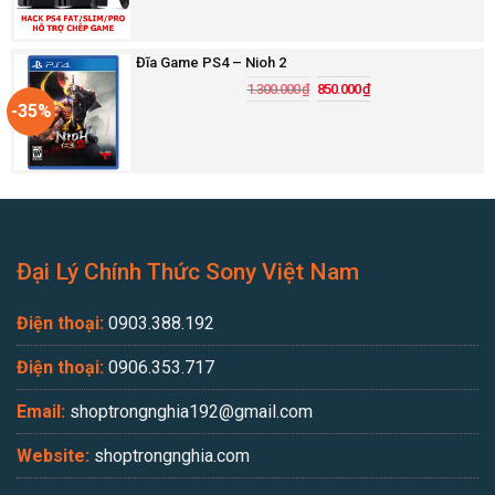
Đĩa Game PS4 – Nioh 2
1.300.000
₫
850.000
₫
-35%
Đại Lý Chính Thức Sony Việt Nam
Điện thoại:
0903.388.192
Điện thoại:
0906.353.717
Email:
shoptrongnghia192@gmail.com
Website:
shoptrongnghia.com