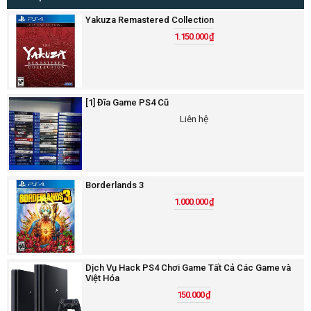
Yakuza Remastered Collection
1.150.000
₫
[1] Đĩa Game PS4 Cũ
Liên hệ
Borderlands 3
1.000.000
₫
Dịch Vụ Hack PS4 Chơi Game Tất Cả Các Game và
Việt Hóa
150.000
₫