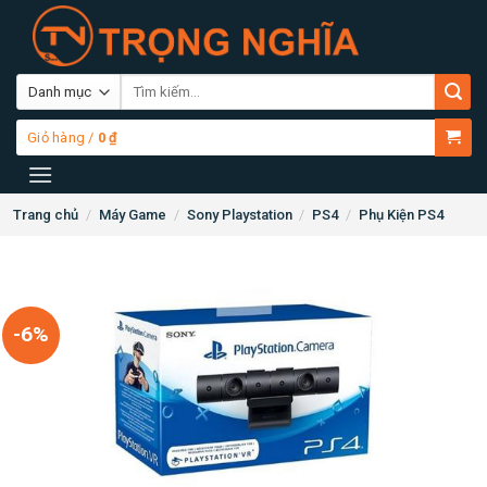
Skip
to
content
Tìm
kiếm:
Giỏ hàng /
0
₫
Trang chủ
/
Máy Game
/
Sony Playstation
/
PS4
/
Phụ Kiện PS4
-6%