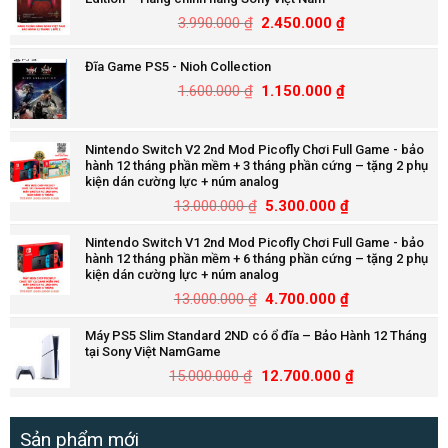
3.990.000
₫
2.450.000
₫
Đĩa Game PS5 - Nioh Collection
1.600.000
₫
1.150.000
₫
Nintendo Switch V2 2nd Mod Picofly Chơi Full Game - bảo
hành 12 tháng phần mềm + 3 tháng phần cứng – tặng 2 phụ
kiện dán cường lực + núm analog
13.000.000
₫
5.300.000
₫
Nintendo Switch V1 2nd Mod Picofly Chơi Full Game - bảo
hành 12 tháng phần mềm + 6 tháng phần cứng – tặng 2 phụ
kiện dán cường lực + núm analog
13.000.000
₫
4.700.000
₫
Máy PS5 Slim Standard 2ND có ổ đĩa – Bảo Hành 12 Tháng
tại Sony Việt NamGame
15.000.000
₫
12.700.000
₫
Sản phẩm mới