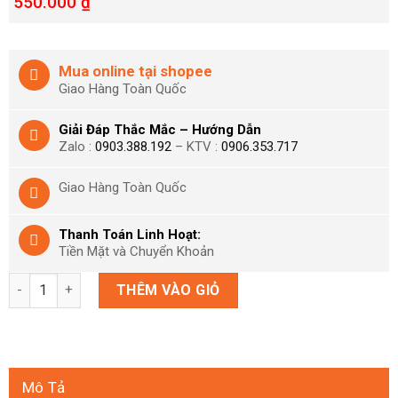
550.000
₫
Mua online tại shopee
Giao Hàng Toàn Quốc
Giải Đáp Thắc Mắc – Hướng Dẫn
Zalo :
0903.388.192
– KTV :
0906.353.717
Giao Hàng Toàn Quốc
Thanh Toán Linh Hoạt:
Tiền Mặt và Chuyển Khoản
Đĩa game PS4 The Last Of Us II số lượng
THÊM VÀO GIỎ
Mô Tả