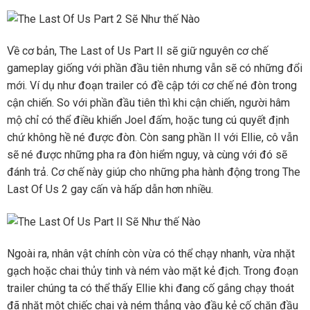
Về cơ bản, The Last of Us Part II sẽ giữ nguyên cơ chế
gameplay giống với phần đầu tiên nhưng vẫn sẽ có những đổi
mới. Ví dụ như đoạn trailer có đề cập tới cơ chế né đòn trong
cận chiến. So với phần đầu tiên thì khi cận chiến, người hâm
mộ chỉ có thể điều khiển Joel đấm, hoặc tung cú quyết định
chứ không hề né được đòn. Còn sang phần II với Ellie, cô vẫn
sẽ né được những pha ra đòn hiểm nguy, và cùng với đó sẽ
đánh trả. Cơ chế này giúp cho những pha hành động trong The
Last Of Us 2 gay cấn và hấp dẫn hơn nhiều.
Ngoài ra, nhân vật chính còn vừa có thể chạy nhanh, vừa nhặt
gạch hoặc chai thủy tinh và ném vào mặt kẻ địch. Trong đoạn
trailer chúng ta có thể thấy Ellie khi đang cố gắng chạy thoát
đã nhặt một chiếc chai và ném thẳng vào đầu kẻ cố chặn đầu