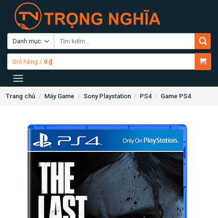
Skip
to
content
Tìm
kiếm:
Giỏ hàng /
0
₫
Trang chủ
/
Máy Game
/
Sony Playstation
/
PS4
/
Game PS4