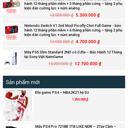
hành 12 tháng phần mềm + 3 tháng phần cứng – tặng 2 phụ
kiện dán cường lực + núm analog
13.000.000
₫
5.300.000
₫
Nintendo Switch V1 2nd Mod Picofly Chơi Full Game - bảo
hành 12 tháng phần mềm + 6 tháng phần cứng – tặng 2 phụ
kiện dán cường lực + núm analog
13.000.000
₫
4.700.000
₫
Máy PS5 Slim Standard 2ND có ổ đĩa – Bảo Hành 12 Tháng
tại Sony Việt NamGame
15.000.000
₫
12.700.000
₫
Sản phẩm mới
Đĩa game PS4 – NBA2K21 hệ EU
1.250.000
₫
Máy PS4 Pro 7218B 1TB LIKE NEW – 2Tay Cầm –