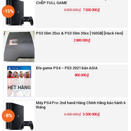
CHÉP FULL GAME
8.800.000
₫
7.500.000
₫
-15%
PS3 Slim 25xx & PS3 Slim 30xx [160GB] [Hack Hen]
2.800.000
₫
Đĩa game PS4 – PES 2021 bản ASIA
800.000
₫
HẾT HÀNG
Máy PS4 Pro-2nd hand Hàng Chính Hãng bảo hành 6
tháng
6.000.000
₫
5.500.000
₫
-8%