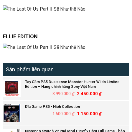
ELLIE EDITION
Sản phẩm liên quan
Tay Cầm PS5 Dualsense Monster Hunter Wilds Limited
Edition – Hàng chính hãng Sony Việt Nam
3.990.000
₫
2.450.000
₫
Đĩa Game PS5 - Nioh Collection
1.600.000
₫
1.150.000
₫
Nintendo Switch V2 2nd Mod Picofly Chơi Full Game - bảo