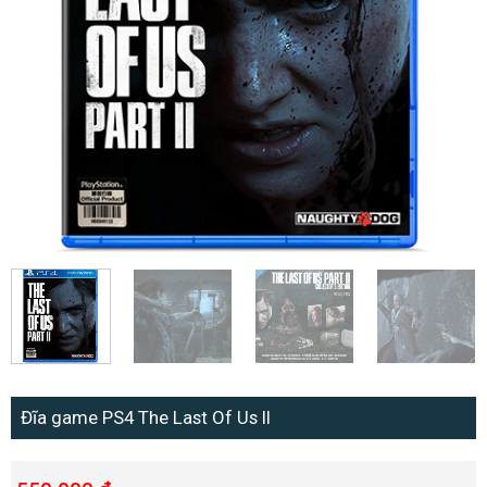
Đĩa game PS4 The Last Of Us II