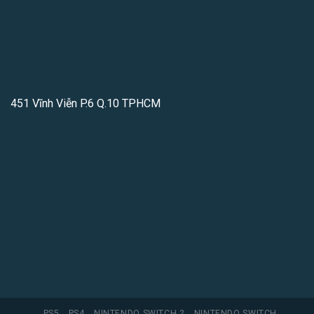
451 Vĩnh Viễn P.6 Q.10 TPHCM
PS5
PS4
NINTENDO SWITCH 2
NINTENDO SWITCH