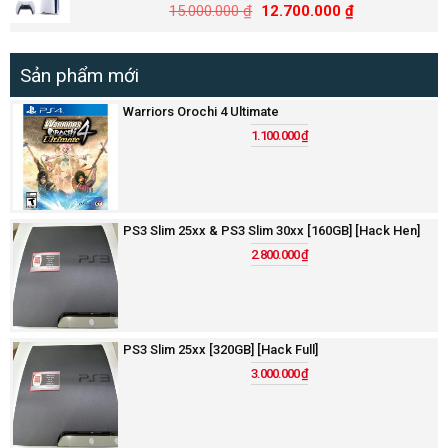
15.000.000
₫
12.700.000
₫
Sản phẩm mới
Warriors Orochi 4 Ultimate
1.100.000
₫
PS3 Slim 25xx & PS3 Slim 30xx [160GB] [Hack Hen]
2.800.000
₫
PS3 Slim 25xx [320GB] [Hack Full]
3.000.000
₫