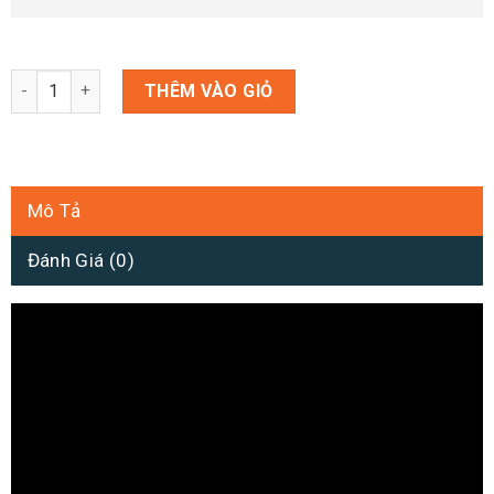
Đĩa game PS5 - EA SPORTS FC™ 24/FIFA 24 số lượng
THÊM VÀO GIỎ
Mô Tả
Đánh Giá (0)