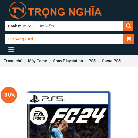
Skip
to
content
Tìm
kiếm:
Giỏ hàng /
0
₫
Trang chủ
/
Máy Game
/
Sony Playstation
/
PS5
/
Game PS5
-30%