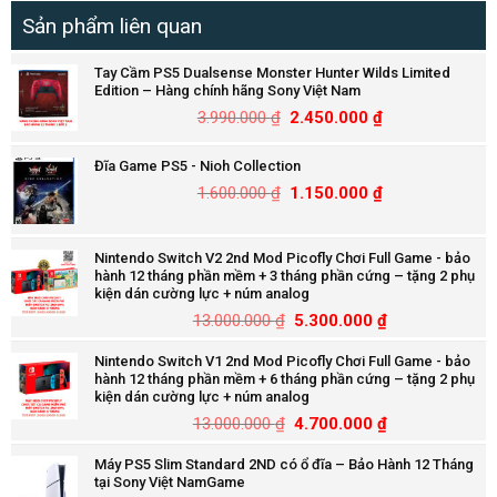
Sản phẩm liên quan
Tay Cầm PS5 Dualsense Monster Hunter Wilds Limited
Edition – Hàng chính hãng Sony Việt Nam
3.990.000
₫
2.450.000
₫
Đĩa Game PS5 - Nioh Collection
1.600.000
₫
1.150.000
₫
Nintendo Switch V2 2nd Mod Picofly Chơi Full Game - bảo
hành 12 tháng phần mềm + 3 tháng phần cứng – tặng 2 phụ
kiện dán cường lực + núm analog
13.000.000
₫
5.300.000
₫
Nintendo Switch V1 2nd Mod Picofly Chơi Full Game - bảo
hành 12 tháng phần mềm + 6 tháng phần cứng – tặng 2 phụ
kiện dán cường lực + núm analog
13.000.000
₫
4.700.000
₫
Máy PS5 Slim Standard 2ND có ổ đĩa – Bảo Hành 12 Tháng
tại Sony Việt NamGame