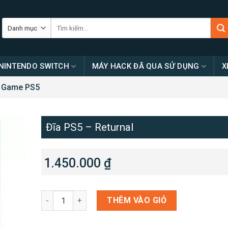
Tìm
kiếm:
NINTENDO SWITCH
MÁY HACK ĐÃ QUA SỬ DỤNG
X
Game PS5
Đĩa PS5 – Returnal
1.450.000
₫
Đĩa PS5 - Returnal số lượng
THÊM VÀO GIỎ