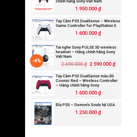
chính hãng Sony Việt Nam
1.950.000
₫
Tay Cầm PS5 DualSense – Wireless
Game Controller for PlayStation 5
1.600.000
₫
Tai nghe Sony PULSE 3D wireless
headset – Hàng chính hãng Sony
Việt Nam
-4%
2.690.000
₫
2.590.000
₫
Tay Cầm PS5 DualSense màu đỏ
Cosmic Red – Wireless Controller
– Hàng chính hãng Sony
1.600.000
₫
Đĩa PS5 – Demon’s Souls hệ USA
1.250.000
₫