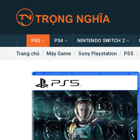
Skip
to
content
PS5
PS4
NINTENDO SWITCH 2
Trang chủ
/
Máy Game
/
Sony Playstation
/
PS5
/