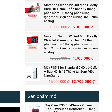
Nintendo Switch V2 2nd Mod Picofly
Chơi Full Game - bảo hành 12 tháng
phần mềm + 3 tháng phần cứng –
tặng 2 phụ kiện dán cường lực + núm
analog
13.000.000
₫
5.300.000
₫
Nintendo Switch V1 2nd Mod Picofly
Chơi Full Game - bảo hành 12 tháng
phần mềm + 6 tháng phần cứng –
tặng 2 phụ kiện dán cường lực + núm
analog
13.000.000
₫
4.700.000
₫
Máy PS5 Slim Standard 2ND có ổ đĩa
– Bảo Hành 12 Tháng tại Sony Việt
NamGame
15.000.000
₫
12.700.000
₫
Sản phẩm mới
Tay Cầm PS5 DualSense Cosmic
Red – Wireless Controller – Hàng