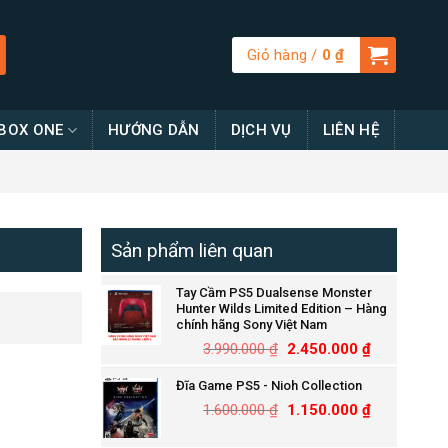
Giỏ hàng /
0
₫
BOX ONE
HƯỚNG DẪN
DỊCH VỤ
LIÊN HỆ
Sản phẩm liên quan
Tay Cầm PS5 Dualsense Monster
Hunter Wilds Limited Edition – Hàng
chính hãng Sony Việt Nam
3.990.000
₫
2.450.000
₫
Đĩa Game PS5 - Nioh Collection
1.600.000
₫
1.150.000
₫