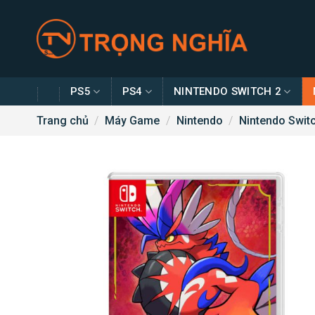
Skip
to
content
PS5
PS4
NINTENDO SWITCH 2
Trang chủ
/
Máy Game
/
Nintendo
/
Nintendo Swit