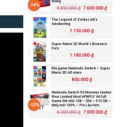
tháng
-14%
8.850.000
₫
7.600.000
₫
The Legend of Zelda Link’s
Awakening
1.150.000
₫
Super Mario 3D World + Bowsers
Fury
1.180.000
₫
Đĩa game Nintendo Switch – Super
Mario 3D All-stars
850.000
₫
Nintendo Switch V2 Monster Hunter
Rise Limited Mod HFWFLY V6 full
Game thẻ nhớ 128 – 256 – 512 GB –
-13%
Máy mới 100% – Pin Lâu Hơn
HẾT
8.000.000
₫
7.000.000
₫
HÀNG