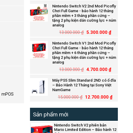
Nintendo Switch V2 2nd Mod Picofly
Chơi Full Game - bảo hành 12 tháng
phần mềm + 3 tháng phần cứng –
tặng 2 phụ kiện dán cường lực + núm
analog
13.000.000
₫
5.300.000
₫
Nintendo Switch V1 2nd Mod Picofly
Chơi Full Game - bảo hành 12 tháng
phần mềm + 6 tháng phần cứng –
tặng 2 phụ kiện dán cường lực + núm
analog
13.000.000
₫
4.700.000
₫
Máy PS5 Slim Standard 2ND có ổ đĩa
– Bảo Hành 12 Tháng tại Sony Việt
NamGame
–
mPOS
15.000.000
₫
12.700.000
₫
Sản phẩm mới
book số lượng
Nintendo Switch V2 phiên bản
Mario Limited Edition – Bảo hành 12