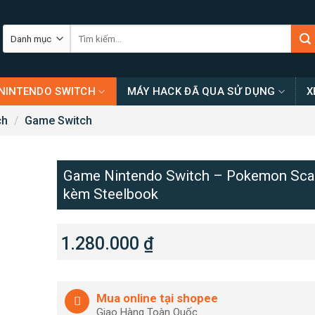
Tìm
kiếm:
NINTENDO SWITCH
MÁY HACK ĐÃ QUA SỬ DỤNG
X
ch
/
Game Switch
Game Nintendo Switch – Pokemon Scar
kèm Steelbook
1.280.000
₫
Mua online tại shopee
Giao Hàng Toàn Quốc