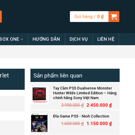
Giỏ hàng /
0
₫
BOX ONE
HƯỚNG DẪN
DỊCH VỤ
LIÊN HỆ
let
Sản phẩm liên quan
Tay Cầm PS5 Dualsense Monster
Hunter Wilds Limited Edition – Hàng
chính hãng Sony Việt Nam
3.990.000
₫
2.450.000
₫
Đĩa Game PS5 - Nioh Collection
1.600.000
₫
1.150.000
₫