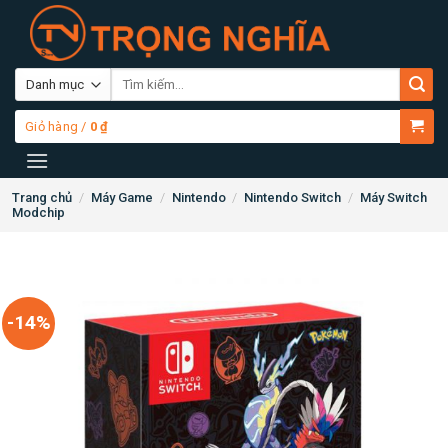
Skip
to
content
Tìm
kiếm:
Giỏ hàng /
0
₫
Trang chủ
/
Máy Game
/
Nintendo
/
Nintendo Switch
/
Máy Switch
Modchip
-14%