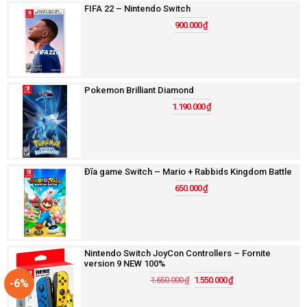
FIFA 22 – Nintendo Switch
900.000
₫
Pokemon Brilliant Diamond
1.190.000
₫
Đĩa game Switch – Mario + Rabbids Kingdom Battle
650.000
₫
Nintendo Switch JoyCon Controllers – Fornite
version 9 NEW 100%
1.650.000
₫
1.550.000
₫
-6%