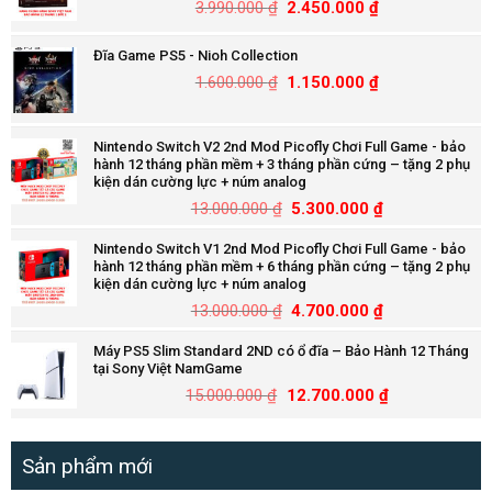
3.990.000
₫
2.450.000
₫
Đĩa Game PS5 - Nioh Collection
1.600.000
₫
1.150.000
₫
Nintendo Switch V2 2nd Mod Picofly Chơi Full Game - bảo
hành 12 tháng phần mềm + 3 tháng phần cứng – tặng 2 phụ
kiện dán cường lực + núm analog
13.000.000
₫
5.300.000
₫
Nintendo Switch V1 2nd Mod Picofly Chơi Full Game - bảo
hành 12 tháng phần mềm + 6 tháng phần cứng – tặng 2 phụ
kiện dán cường lực + núm analog
13.000.000
₫
4.700.000
₫
Máy PS5 Slim Standard 2ND có ổ đĩa – Bảo Hành 12 Tháng
tại Sony Việt NamGame
15.000.000
₫
12.700.000
₫
Sản phẩm mới