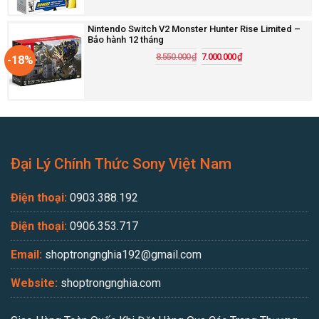
Nintendo Switch V2 Monster Hunter Rise Limited –
Bảo hành 12 tháng
8.550.000
₫
7.000.000
₫
-18%
Đại Lý Chính Thức Sony Việt Nam
Điện thoại:
0903.388.192
Điện thoại:
0906.353.717
Email:
shoptrongnghia192@gmail.com
Website:
shoptrongnghia.com