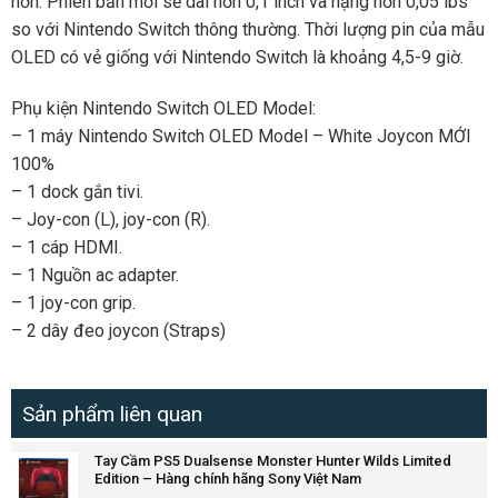
hơn. Phiên bản mới sẽ dài hơn 0,1 inch và nặng hơn 0,05 lbs
so với Nintendo Switch thông thường. Thời lượng pin của mẫu
OLED có vẻ giống với Nintendo Switch là khoảng 4,5-9 giờ.
Phụ kiện Nintendo Switch OLED Model:
– 1 máy Nintendo Switch OLED Model – White Joycon MỚI
100%
– 1 dock gắn tivi.
– Joy-con (L), joy-con (R).
– 1 cáp HDMI.
– 1 Nguồn ac adapter.
– 1 joy-con grip.
– 2 dây đeo joycon (Straps)
Sản phẩm liên quan
Tay Cầm PS5 Dualsense Monster Hunter Wilds Limited
Edition – Hàng chính hãng Sony Việt Nam