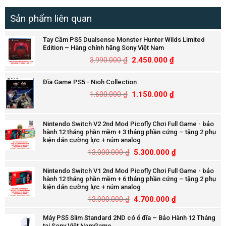
Sản phẩm liên quan
Tay Cầm PS5 Dualsense Monster Hunter Wilds Limited
Edition – Hàng chính hãng Sony Việt Nam
3.990.000
₫
2.450.000
₫
Đĩa Game PS5 - Nioh Collection
1.600.000
₫
1.150.000
₫
Nintendo Switch V2 2nd Mod Picofly Chơi Full Game - bảo
hành 12 tháng phần mềm + 3 tháng phần cứng – tặng 2 phụ
kiện dán cường lực + núm analog
13.000.000
₫
5.300.000
₫
Nintendo Switch V1 2nd Mod Picofly Chơi Full Game - bảo
hành 12 tháng phần mềm + 6 tháng phần cứng – tặng 2 phụ
kiện dán cường lực + núm analog
13.000.000
₫
4.700.000
₫
Máy PS5 Slim Standard 2ND có ổ đĩa – Bảo Hành 12 Tháng
tại Sony Việt NamGame