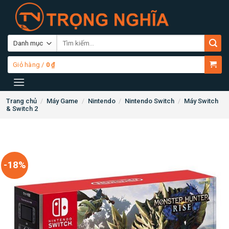
Skip
to
content
Tìm
kiếm:
Giỏ hàng /
0
₫
Trang chủ
/
Máy Game
/
Nintendo
/
Nintendo Switch
/
Máy Switch
& Switch 2
-18%