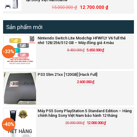
15.000.000
₫
12.700.000
₫
Sản phẩm mới
Nintendo Switch Lite Modchip HFWFLY V6 full thẻ
nhớ 128/256/512 GB – Máy đồng giá 4 màu
8.450.000
₫
5.650.000
₫
-33%
PS3 Slim 21xx [120GB] [Hack Full]
2.600.000
₫
Máy PS5 Sony PlayStation 5 Standard Edition – Hàng
chính hãng Sony Việt Nam bảo hành 12 tháng
20.000.000
₫
12.000.000
₫
-40%
HẾT HÀNG