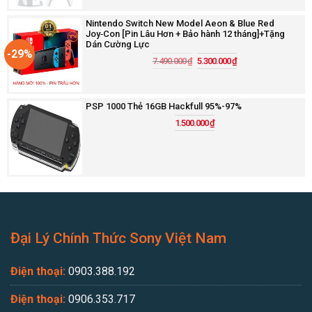
Nintendo Switch New Model Aeon & Blue Red
Joy‑Con [Pin Lâu Hơn + Bảo hành 12 tháng]+Tặng
Dán Cường Lực
-29%
7.490.000
₫
5.300.000
₫
PSP 1000 Thẻ 16GB Hackfull 95%-97%
1.500.000
₫
Đại Lý Chính Thức Sony Việt Nam
Điện thoại:
0903.388.192
Điện thoại:
0906.353.717