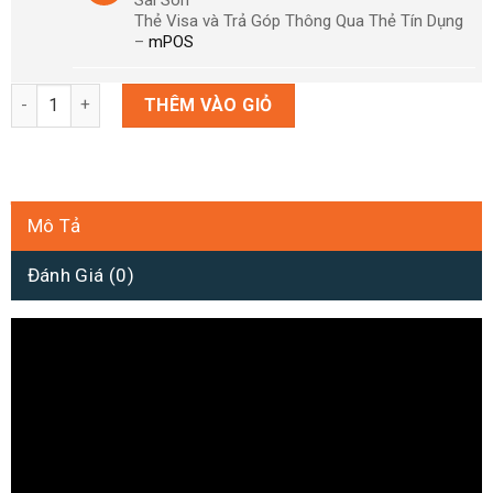
Thẻ Visa và Trả Góp Thông Qua Thẻ Tín Dụng
–
mPOS
Nintendo Switch V2 Monster Hunter Rise Limited - Bảo hành 12
THÊM VÀO GIỎ
Mô Tả
Đánh Giá (0)