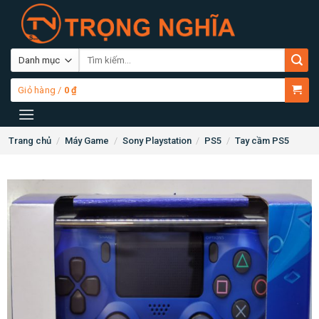
Skip
to
content
Tìm
kiếm:
Giỏ hàng /
0
₫
Trang chủ
/
Máy Game
/
Sony Playstation
/
PS5
/
Tay cầm PS5