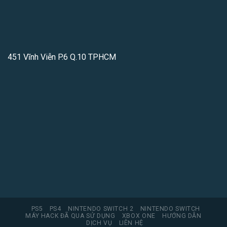
451 Vĩnh Viễn P.6 Q.10 TPHCM
PS5
PS4
NINTENDO SWITCH 2
NINTENDO SWITCH
MÁY HACK ĐÃ QUA SỬ DỤNG
XBOX ONE
HƯỚNG DẪN
DỊCH VỤ
LIÊN HỆ