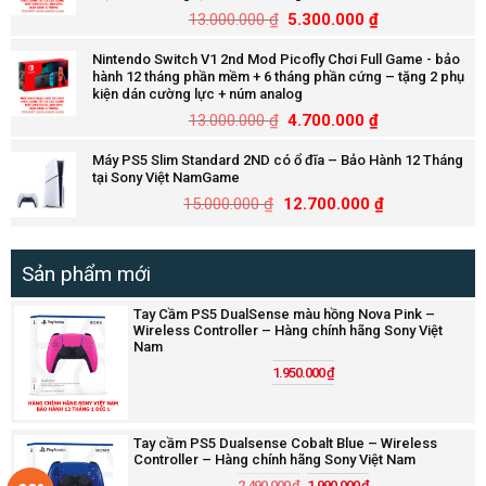
13.000.000
₫
5.300.000
₫
Nintendo Switch V1 2nd Mod Picofly Chơi Full Game - bảo
hành 12 tháng phần mềm + 6 tháng phần cứng – tặng 2 phụ
kiện dán cường lực + núm analog
13.000.000
₫
4.700.000
₫
Máy PS5 Slim Standard 2ND có ổ đĩa – Bảo Hành 12 Tháng
tại Sony Việt NamGame
15.000.000
₫
12.700.000
₫
Sản phẩm mới
Tay Cầm PS5 DualSense màu hồng Nova Pink –
Wireless Controller – Hàng chính hãng Sony Việt
Nam
1.950.000
₫
Tay cầm PS5 Dualsense Cobalt Blue – Wireless
Controller – Hàng chính hãng Sony Việt Nam
2.490.000
₫
1.990.000
₫