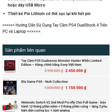
hoặc dây USB Micro
Thiết kế Pin Lithium có thể sạc lại khi hết pin
>>>>>> Hướng Dẫn Sử Dụng Tay Cầm PS4 DualShock 4 Trên
PC và Laptop <<<<<<
Sản phẩm liên quan
Tay Cầm PS5 Dualsense Monster Hunter Wilds Limited
Edition – Hàng chính hãng Sony Việt Nam
3.990.000
₫
2.450.000
₫
Đĩa Game PS5 - Nioh Collection
1.600.000
₫
1.150.000
₫
Nintendo Switch V2 2nd Mod Picofly Chơi Full Game - bảo
hành 12 tháng phần mềm + 3 tháng phần cứng – tặng 2 phụ
kiện dán cường lực + núm analog