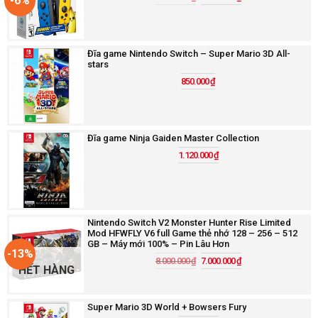
-6%
Đĩa game Nintendo Switch – Super Mario 3D All-
stars
850.000
₫
Đĩa game Ninja Gaiden Master Collection
1.120.000
₫
Nintendo Switch V2 Monster Hunter Rise Limited
Mod HFWFLY V6 full Game thẻ nhớ 128 – 256 – 512
GB – Máy mới 100% – Pin Lâu Hơn
-13%
8.000.000
₫
7.000.000
₫
HẾT HÀNG
Super Mario 3D World + Bowsers Fury