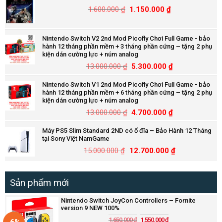
1.600.000
₫
1.150.000
₫
Nintendo Switch V2 2nd Mod Picofly Chơi Full Game - bảo
hành 12 tháng phần mềm + 3 tháng phần cứng – tặng 2 phụ
kiện dán cường lực + núm analog
13.000.000
₫
5.300.000
₫
Nintendo Switch V1 2nd Mod Picofly Chơi Full Game - bảo
hành 12 tháng phần mềm + 6 tháng phần cứng – tặng 2 phụ
kiện dán cường lực + núm analog
13.000.000
₫
4.700.000
₫
Máy PS5 Slim Standard 2ND có ổ đĩa – Bảo Hành 12 Tháng
tại Sony Việt NamGame
15.000.000
₫
12.700.000
₫
Sản phẩm mới
Nintendo Switch JoyCon Controllers – Fornite
version 9 NEW 100%
1.650.000
₫
1.550.000
₫