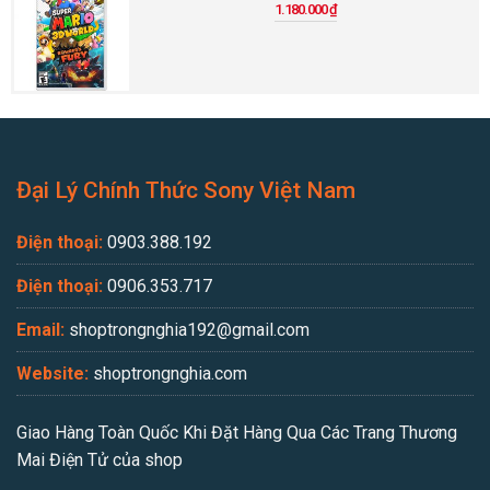
1.180.000
₫
Đại Lý Chính Thức Sony Việt Nam
Điện thoại:
0903.388.192
Điện thoại:
0906.353.717
Email:
shoptrongnghia192@gmail.com
Website:
shoptrongnghia.com
Giao Hàng Toàn Quốc Khi Đặt Hàng Qua Các Trang Thương
Mai Điện Tử của shop