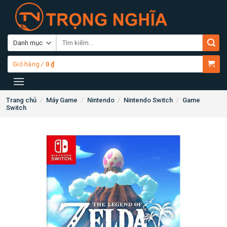
Skip
to
content
Tìm
kiếm:
Giỏ hàng /
0
₫
Trang chủ
/
Máy Game
/
Nintendo
/
Nintendo Switch
/
Game
Switch