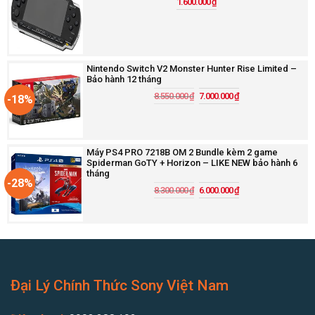
1.600.000
₫
Nintendo Switch V2 Monster Hunter Rise Limited –
Bảo hành 12 tháng
8.550.000
₫
7.000.000
₫
-18%
Máy PS4 PRO 7218B OM 2 Bundle kèm 2 game
Spiderman GoTY + Horizon – LIKE NEW bảo hành 6
tháng
-28%
8.300.000
₫
6.000.000
₫
Đại Lý Chính Thức Sony Việt Nam