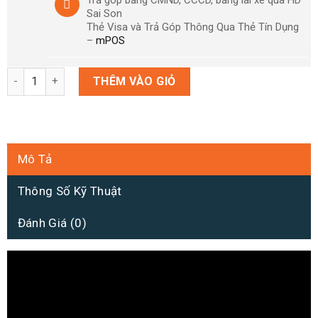
Sai Son
Thẻ Visa và Trả Góp Thông Qua Thẻ Tín Dụng
–
mPOS
Nintendo Switch OLED Model Neon Blue / Bảo hành 12 tháng + 
THÊM VÀO GIỎ
Mô Tả
Thông Số Kỹ Thuật
Đánh Giá (0)