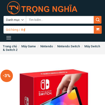
Skip
to
content
Tìm
kiếm:
Giỏ hàng /
0
₫
Trang chủ
/
Máy Game
/
Nintendo
/
Nintendo Switch
/
Máy Switch
& Switch 2
-3%