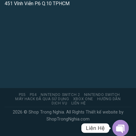
451 Vĩnh Viễn P.6 Q.10 TPHCM
PS5
PS4
NINTENDO SWITCH 2
NINTENDO SWITCH
MÁY HACK ĐÃ QUA SỬ DỤNG
XBOX ONE
HƯỚNG DẪN
DỊCH VỤ
LIÊN HỆ
2026 © Shop Trong Nghia. All Rights
Thiết kế website
by
ShopTrongNghia.com
Liên Hệ