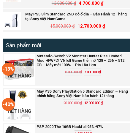
13.000.000
₫
4.700.000
₫
Máy PS5 Slim Standard 2ND có ổ đĩa – Bảo Hành 12 Tháng
tại Sony Việt NamGame
15.000.000
₫
12.700.000
₫
Sản phẩm mới
Nintendo Switch V2 Monster Hunter Rise Limited
Mod HFWFLY V6 full Game thẻ nhớ 128 – 256 – 512
GB – Máy mới 100% – Pin Lâu Hơn
-13%
8.000.000
₫
7.000.000
₫
HẾT HÀNG
Máy PS5 Sony PlayStation 5 Standard Edition – Hàng
chính hãng Sony Việt Nam bảo hành 12 tháng
20.000.000
₫
12.000.000
₫
-40%
HẾT HÀNG
PSP 2000 Thẻ 16GB Hackfull 95%-97%