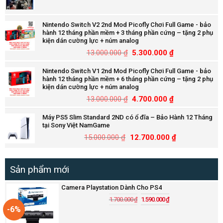
Nintendo Switch V2 2nd Mod Picofly Chơi Full Game - bảo
hành 12 tháng phần mềm + 3 tháng phần cứng – tặng 2 phụ
kiện dán cường lực + núm analog
13.000.000
₫
5.300.000
₫
Nintendo Switch V1 2nd Mod Picofly Chơi Full Game - bảo
hành 12 tháng phần mềm + 6 tháng phần cứng – tặng 2 phụ
kiện dán cường lực + núm analog
13.000.000
₫
4.700.000
₫
Máy PS5 Slim Standard 2ND có ổ đĩa – Bảo Hành 12 Tháng
tại Sony Việt NamGame
15.000.000
₫
12.700.000
₫
Sản phẩm mới
Camera Playstation Dành Cho PS4
1.700.000
₫
1.590.000
₫
-6%