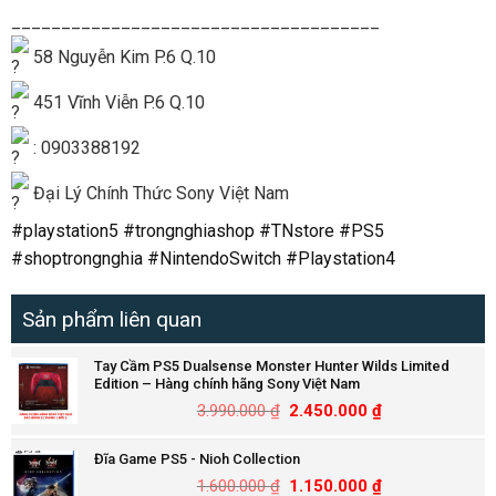
_____________________________________
58 Nguyễn Kim P.6 Q.10
451 Vĩnh Viễn P.6 Q.10
: 0903388192
Đại Lý Chính Thức Sony Việt Nam
#playstation5
#trongnghiashop
#TNstore
#PS5
#shoptrongnghia
#NintendoSwitch
#Playstation4
Sản phẩm liên quan
Tay Cầm PS5 Dualsense Monster Hunter Wilds Limited
Edition – Hàng chính hãng Sony Việt Nam
3.990.000
₫
2.450.000
₫
Đĩa Game PS5 - Nioh Collection
1.600.000
₫
1.150.000
₫