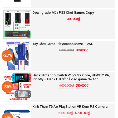
Downgrade Máy PS3 Chơi Games Copy
300.000
₫
Tay Chơi Game Playstation Move – 2ND
1.100.000
₫
800.000
₫
-27%
Hack Nintendo Switch V1,V2 SX Core, HFWFLY V6,
Picofly – Hack full tất cả các game Switch
4.000.000
₫
550.000
₫
-86%
Kính Thực Tế Ảo PlayStation VR Kèm PS Camera
9.190.000
₫
4.790.000
₫