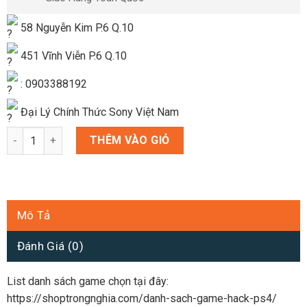
58 Nguyễn Kim P.6 Q.10
451 Vĩnh Viễn P.6 Q.10
: 0903388192
Đại Lý Chính Thức Sony Việt Nam
Ổ CỨNG CHÉP GAME HACK PS4 THEO YÊU CẦU 1 TB số lượng
THÊM VÀO GIỎ
Mô Tả
Đánh Giá (0)
List danh sách game chọn tại đây:
https://shoptrongnghia.com/danh-sach-game-hack-ps4/