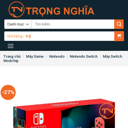
Skip
to
content
Tìm
kiếm:
Giỏ hàng /
0
₫
Trang chủ
/
Máy Game
/
Nintendo
/
Nintendo Switch
/
Máy Switch
Modchip
-27%