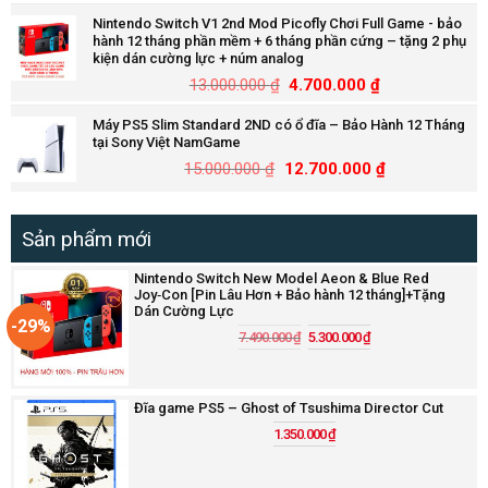
Nintendo Switch V1 2nd Mod Picofly Chơi Full Game - bảo
hành 12 tháng phần mềm + 6 tháng phần cứng – tặng 2 phụ
kiện dán cường lực + núm analog
13.000.000
₫
4.700.000
₫
Máy PS5 Slim Standard 2ND có ổ đĩa – Bảo Hành 12 Tháng
tại Sony Việt NamGame
15.000.000
₫
12.700.000
₫
Sản phẩm mới
Nintendo Switch New Model Aeon & Blue Red
Joy‑Con [Pin Lâu Hơn + Bảo hành 12 tháng]+Tặng
Dán Cường Lực
-29%
7.490.000
₫
5.300.000
₫
Đĩa game PS5 – Ghost of Tsushima Director Cut
1.350.000
₫