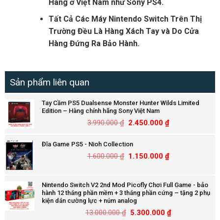
Hãng ở Việt Nam như Sony PS4.
Tất Cả Các Máy Nintendo Switch Trên Thị
Trường Đều Là Hàng Xách Tay và Do Cửa
Hàng Đứng Ra Bảo Hành.
Sản phẩm liên quan
Tay Cầm PS5 Dualsense Monster Hunter Wilds Limited
Edition – Hàng chính hãng Sony Việt Nam
3.990.000
₫
2.450.000
₫
Đĩa Game PS5 - Nioh Collection
1.600.000
₫
1.150.000
₫
Nintendo Switch V2 2nd Mod Picofly Chơi Full Game - bảo
hành 12 tháng phần mềm + 3 tháng phần cứng – tặng 2 phụ
kiện dán cường lực + núm analog
13.000.000
₫
5.300.000
₫