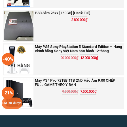
PS3 Slim 25xx [160GB] [Hack Full]
2.800.000
₫
Máy PS5 Sony PlayStation 5 Standard Edition – Hàng
chính hãng Sony Việt Nam bảo hành 12 tháng
20.000.000
₫
12.000.000
₫
-40%
HẾT HÀNG
Máy PS4 Pro 7218B 1TB 2ND Hắc Ám 9.00 CHÉP
FULL GAME THEO Ý BẠN
9.500.000
₫
7.500.000
₫
-21%
HACK được