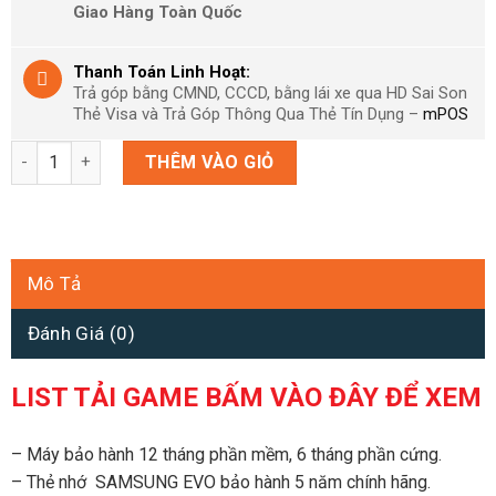
Giao Hàng Toàn Quốc
Thanh Toán Linh Hoạt:
Trả góp bằng CMND, CCCD, bằng lái xe qua HD Sai Son
Thẻ Visa và Trả Góp Thông Qua Thẻ Tín Dụng –
mPOS
Nintendo Switch V2 Modchip V6 full game thẻ nhớ 256 GB - Máy
THÊM VÀO GIỎ
Mô Tả
Đánh Giá (0)
LIST TẢI GAME BẤM VÀO ĐÂY ĐỂ XEM
– Máy bảo hành 12 tháng phần mềm, 6 tháng phần cứng.
– Thẻ nhớ SAMSUNG EVO bảo hành 5 năm chính hãng.